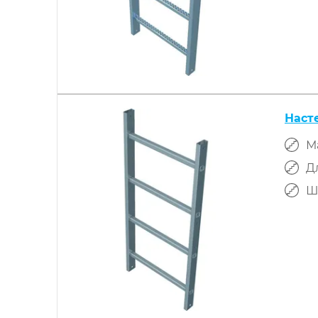
Наст
М
Д
Ш