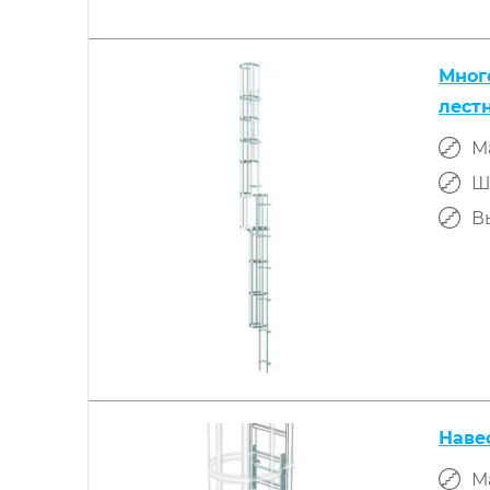
Мног
лест
М
Ш
Вы
Наве
М