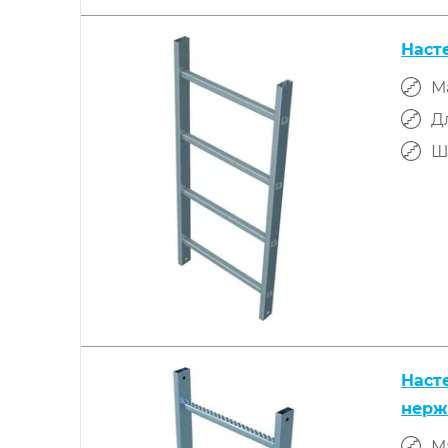
Наст
М
Д
Ш
Наст
нерж
М