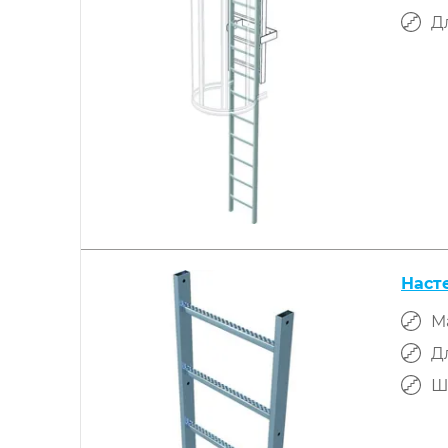
Д
Наст
М
Д
Ш