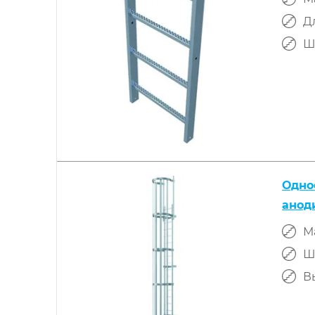
Д
Ш
Одно
анод
М
Ш
В